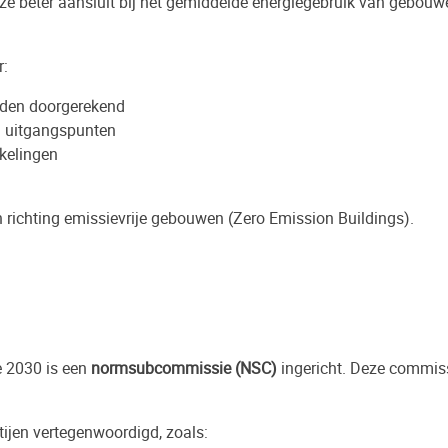
e beter aansluit bij het gemiddelde energiegebruik van gebouw
r:
rden doorgerekend
en uitgangspunten
kelingen
 richting emissievrije gebouwen (Zero Emission Buildings).
e 2030 is een
normsubcommissie (NSC)
ingericht. Deze commissi
ijen vertegenwoordigd, zoals: